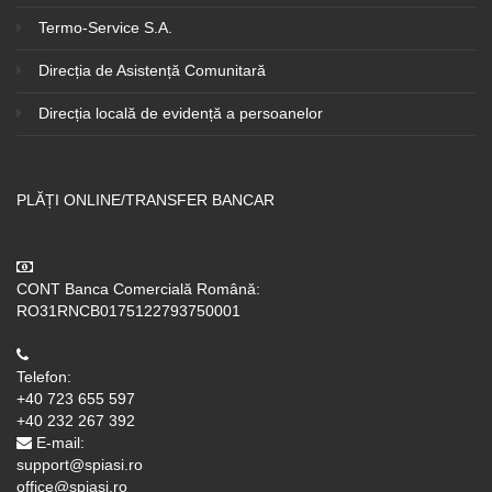
Termo-Service S.A.
Direcția de Asistență Comunitară
Direcția locală de evidență a persoanelor
PLĂȚI ONLINE/TRANSFER BANCAR
CONT Banca Comercială Română:
RO31RNCB0175122793750001
Telefon:
+40 723 655 597
+40 232 267 392
E-mail:
support@spiasi.ro
office@spiasi.ro