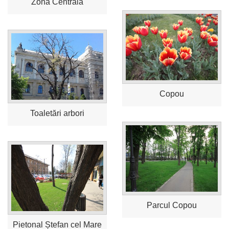
Zona Centrală
Copou
Toaletări arbori
Parcul Copou
Pietonal Ștefan cel Mare