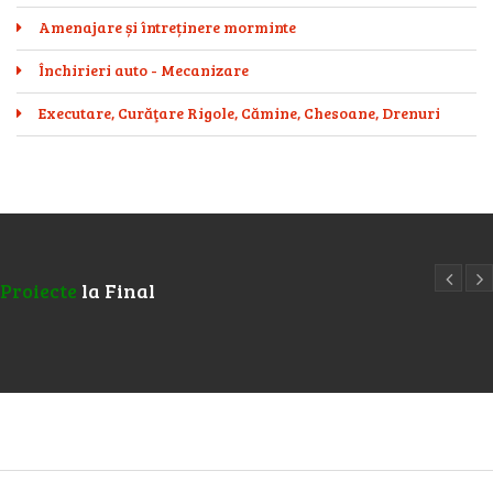
Amenajare și întreținere morminte
Închirieri auto - Mecanizare
Executare, Curăţare Rigole, Cămine, Chesoane, Drenuri
Proiecte
la Final