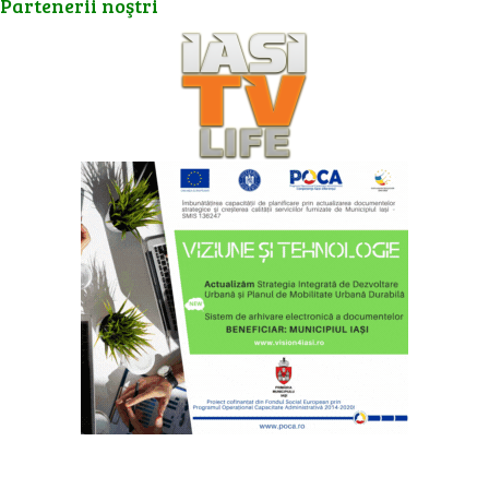
Partenerii
noştri