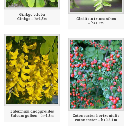
Ginkgo biloba
Ginkgo – h>1,5m
Gleditsia triacanthos
– h>1,5m
Laburnum anagyroides
Salcam galben – h>1,5m
Cotoneaster horizontalis
cotoneaster – h=0,5-1m