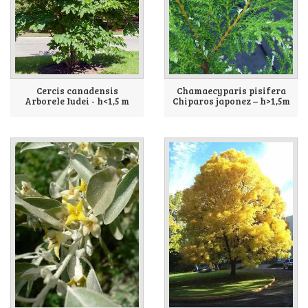
Cercis canadensis
Chamaecyparis pisifera
Arborele Iudei - h<1,5 m
Chiparos japonez – h>1,5m