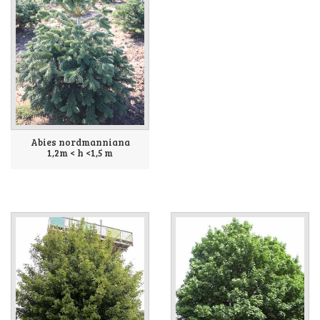
Abies nordmanniana
1,2m < h <1,5 m