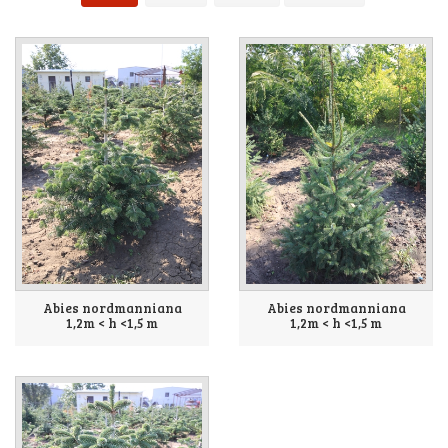
Abies nordmanniana
Abies nordmanniana
1,2m < h <1,5 m
1,2m < h <1,5 m