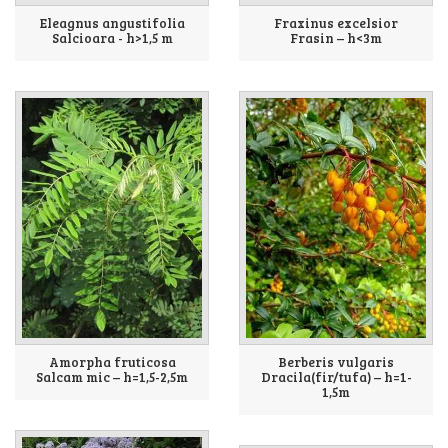
Eleagnus angustifolia
Fraxinus excelsior
Salcioara - h>1,5 m
Frasin – h<3m
Amorpha fruticosa
Berberis vulgaris
Salcam mic – h=1,5-2,5m
Dracila(fir/tufa) – h=1-
1,5m