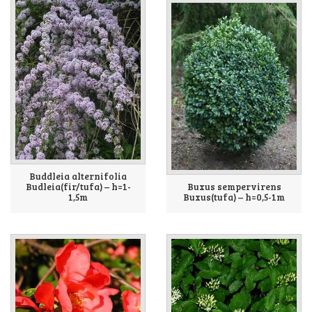
Buddleia alternifolia
Budleia(fir/tufa) – h=1-
Buxus sempervirens
1,5m
Buxus(tufa) – h=0,5-1m