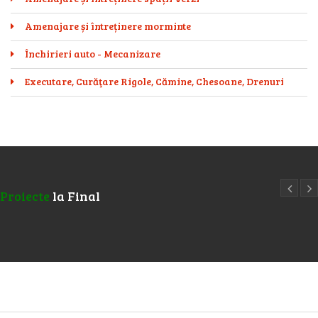
Amenajare și întreținere morminte
Închirieri auto - Mecanizare
Executare, Curăţare Rigole, Cămine, Chesoane, Drenuri
Proiecte
la Final