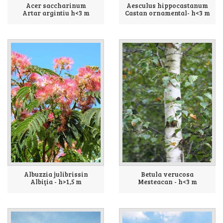
Acer saccharinum
Aesculus hippocastanum
Artar argintiu h<3 m
Castan ornamental- h<3 m
Albuzzia julibrissin
Betula verucosa
Albiţia - h>1,5 m
Mesteacan - h<3 m