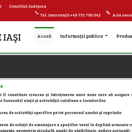
i
Consiliul Judeţean
Tel. intervenţii:+40 731 700 042
Acte neces
 IAŞI
Acasă
Informații publice
Produ
te
ii îl constituie crearea și întreținerea unor zone care să asigure 
 favorabil vieții și activității cotidiene a locuitorilor.
ea de activități specifice pe tot parcursul anului și cuprinde:
perea de soluții de amenajare a spațiilor verzi în deplină armonie c
umente, geometrie stradală, unghi de vizibilitate, vedere aeriană);