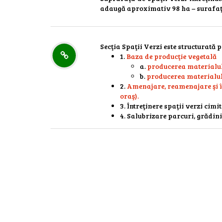
adaugă aproximativ 98 ha – surafaţă
Secţia Spaţii Verzi este structurată 
1.
Baza de producţie vegetală
a.
producerea materialulu
b.
producerea materialul
2.
Amenajare, reamenajare şi înt
oraş).
3. Întreţinere spaţii verzi cimit
4. Salubrizare parcuri, grădini 