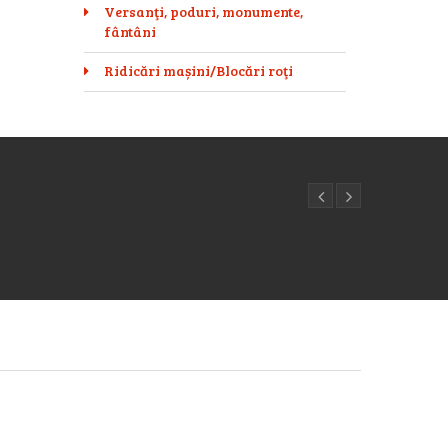
Versanţi, poduri, monumente,
fântâni
Ridicări mașini/Blocări roţi