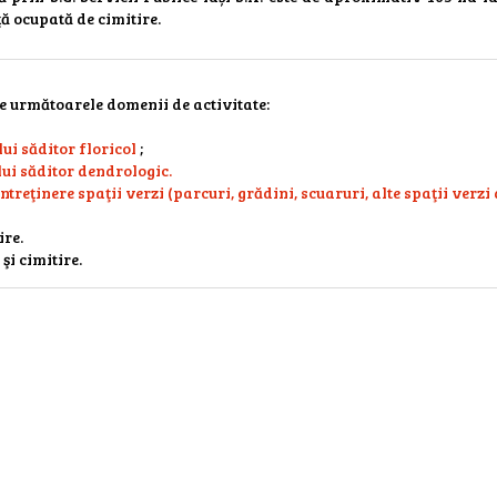
 ocupată de cimitire.
pe următoarele domenii de activitate:
i săditor floricol
;
ui săditor dendrologic.
reţinere spaţii verzi (parcuri, grădini, scuaruri, alte spaţii verzi
ire.
şi cimitire.