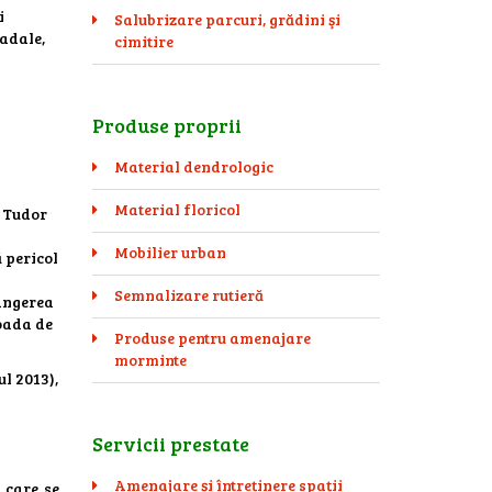
i
Salubrizare parcuri, grădini şi
radale,
cimitire
Produse proprii
Material dendrologic
Material floricol
a Tudor
Mobilier urban
ă pericol
Semnalizare rutieră
rângerea
ioada de
Produse pentru amenajare
morminte
l 2013),
Servicii prestate
Amenajare și întreținere spații
a care se