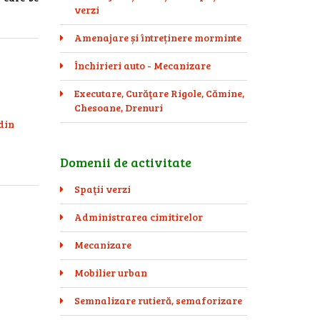
verzi
Amenajare și întreținere morminte
Închirieri auto - Mecanizare
Executare, Curăţare Rigole, Cămine,
Chesoane, Drenuri
 din
Domenii de activitate
Spaţii verzi
Administrarea cimitirelor
Mecanizare
Mobilier urban
Semnalizare rutieră, semaforizare