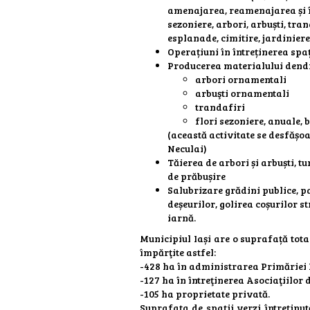
amenajarea, reamenajarea și în
sezoniere, arbori, arbuști, tra
esplanade, cimitire, jardiniere 
Operațiuni în întreținerea spații
Producerea materialului dendr
arbori ornamentali
arbuşti ornamentali
trandafiri
flori sezoniere, anuale, 
(această activitate se desfășo
Neculai)
Tăierea de arbori și arbuști, t
de prăbușire
Salubrizare grădini publice, p
deșeurilor, golirea coșurilor s
iarnă.
Municipiul Iași are o suprafață tota
împărţite astfel:
-428 ha în administrarea Primăriei I
-127 ha în întreţinerea Asociaţiilor d
-105 ha proprietate privată.
Suprafaţa de spaţii verzi întreţinut