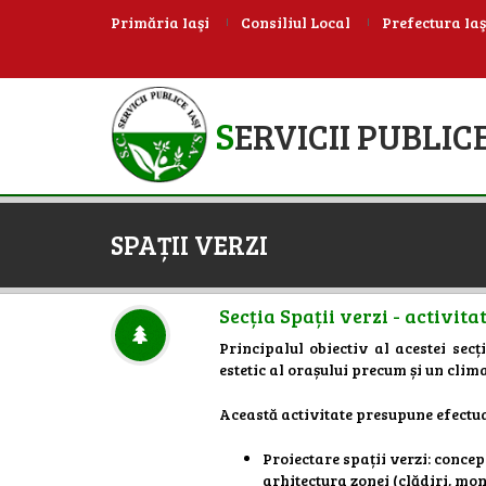
Primăria Iaşi
Consiliul Local
Prefectura Iaş
S
ERVICII PUBLICE
SPAȚII VERZI
Secția Spații verzi - activita
Principalul obiectiv al acestei secț
estetic al orașului precum și un climat
Această activitate presupune efectuar
Proiectare spații verzi: conce
arhitectura zonei (clădiri, mon