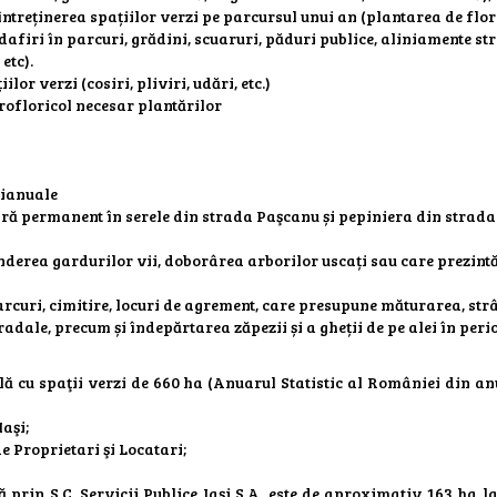
treținerea spațiilor verzi pe parcursul unui an (plantarea de flor
ndafiri în parcuri, grădini, scuaruri, păduri publice, aliniamente st
etc).
lor verzi (cosiri, pliviri, udări, etc.)
ofloricol necesar plantărilor
bianuale
ară permanent în serele din strada Paşcanu și pepiniera din strad
underea gardurilor vii, doborârea arborilor uscați sau care prezint
arcuri, cimitire, locuri de agrement, care presupune măturarea, st
tradale, precum și îndepărtarea zăpezii și a gheții de pe alei în per
lă cu spaţii verzi de 660 ha (Anuarul Statistic al României din anu
aşi;
e Proprietari şi Locatari;
ă prin S.C. Servicii Publice Iași S.A. este de aproximativ 163 ha l