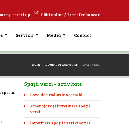
are şi cereri tip
Plăți online / Transfer bancar
se
Servicii
Media
Contact
HOME
DOMENII DE ACTIVITATE
SPAȚII VERZI
Spații verzi - activitate
aspectul
Baza de producție vegetală
Amenajare şi întreţinere spaţii
verzi
u
Întreţinere spaţii verzi cimitire