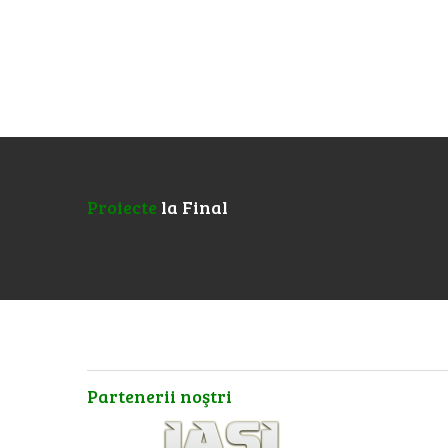
Proiecte
la Final
Partenerii
noştri