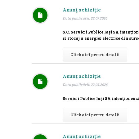
Anunţ achiziție
Data publicării: 22.07.2026
S.C. Servicii Publice Iași SA intenți
si stocaj a energiei electrice din surse
Click aici pentru detalii
Anunţ achiziție
Data publicării: 22.05.2026
Servicii Publice Iași SA intenţioneaz
Click aici pentru detalii
Anunţ achiziție