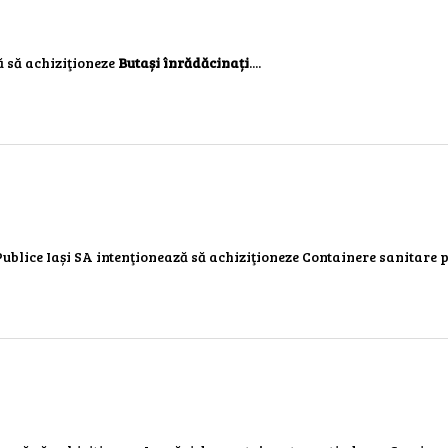
ă să achiziţioneze
Butași înrădăcinați
....
 Publice Iași SA intenţionează să achiziţioneze Containere sanitare pe