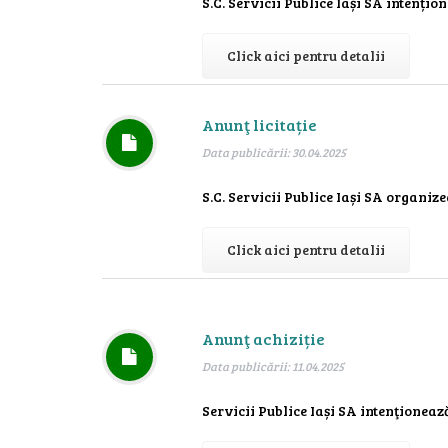
S.C. Servicii Publice Iași SA intențio
Click aici pentru detalii
Anunţ licitație
Data publicării: 30.04.2025
S.C. Servicii Publice Iași SA organizea
Click aici pentru detalii
Anunţ achiziție
Data publicării: 11.04.2025
Servicii Publice Iași SA intenţioneaz