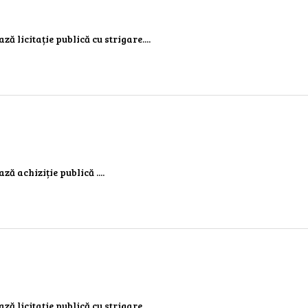
ză licitație publică cu strigare....
ză achiziție publică ....
ză licitație publică cu strigare....