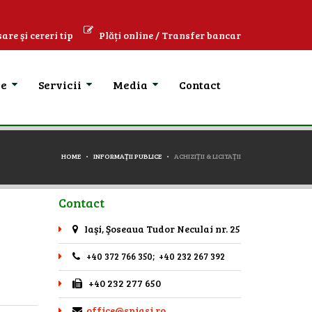
are şi cereri tip
Plăți online / Transfer bancar
se
Servicii
Media
Contact
HOME
INFORMAŢII PUBLICE
ACHIZIŢII & LICITAŢII
Contact
Iaşi, Şoseaua Tudor Neculai nr. 25
+40 372 766 350; +40 232 267 392
+40 232 277 650
office@spiasi.ro