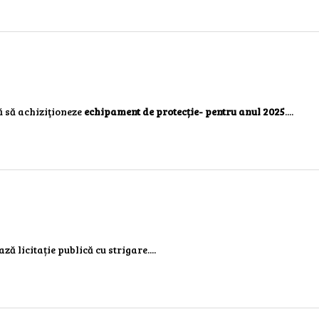
ă să achiziţioneze
echipament de protecție- pentru anul 2025
....
ză licitație publică cu strigare....