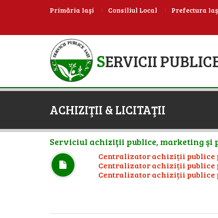
Primăria Iaşi
Consiliul Local
Prefectura Iaş
S
ERVICII PUBLICE
ACHIZIŢII & LICITAŢII
Serviciul achiziţii publice, marketing şi
Centralizator achiziții publice 
Centralizator achiziții publice 
Centralizator achiziții publice