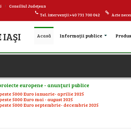
i
Consiliul Judeţean
Tel. intervenţii:+40 731 700 042
Acte neces
 IAŞI
Acasă
Informații publice
Produ
 proiecte europene - anunţuri publice
peste 5000 Euro ianuarie- aprilie 2025
peste 5000 Euro mai - august 2025
 peste 5000 Euro septembrie- decembrie 2025