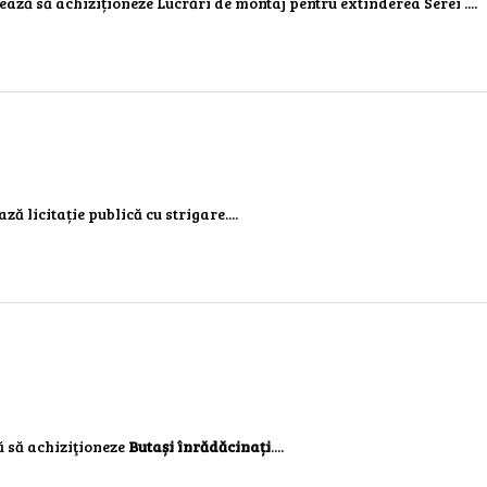
nează să achiziționeze Lucrări de montaj pentru extinderea Serei ....
ză licitație publică cu strigare....
ă să achiziţioneze
Butași înrădăcinați
....