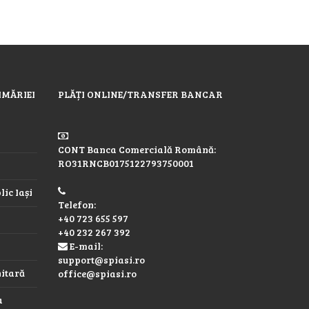
IMĂRIEI
PLĂȚI ONLINE/TRANSFER BANCAR
CONT Banca Comercială Română:
RO31RNCB0175122793750001
ic Iași
Telefon:
+40 723 655 597
+40 232 267 392
E-mail:
support@spiasi.ro
nitară
office@spiasi.ro
a