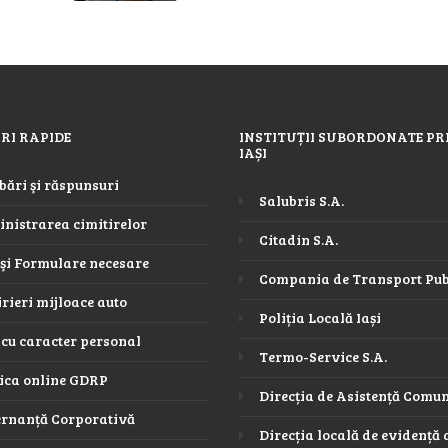
RI RAPIDE
INSTITUȚII SUBORDONATE PR
IAȘI
bări şi răspunsuri
Salubris S.A.
nistrarea cimitirelor
Citadin S.A.
 şi Formulare necesare
Compania de Transport Publ
rieri mijloace auto
Poliția Locală Iași
 cu caracter personal
Termo-Service S.A.
tica online GDRP
Direcția de Asistență Comu
rnanță Corporativă
Direcția locală de evidență 