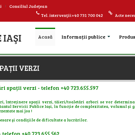
i
Consiliul Judeţean
Tel. intervenţii:+40 731 700 042
Acte neces
 IAŞI
Acasă
Informații publice
Produ
PAȚII VERZI
ri spații verzi - telefon +40 723.655.597
i, întreținere spații verzi, tăieri/toaletări arbori se vor determin
antul Servicii Publice Iași, în funcție de complexitatea, volumul și 
zentate mai jos !
sare şi condiţiile de dificultate a lucrărilor.
 telefon +40 723.655.562