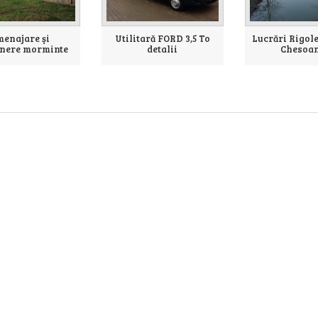
enajare şi
Utilitară FORD 3,5 To
Lucrări Rigole
inere morminte
detalii
Chesoane