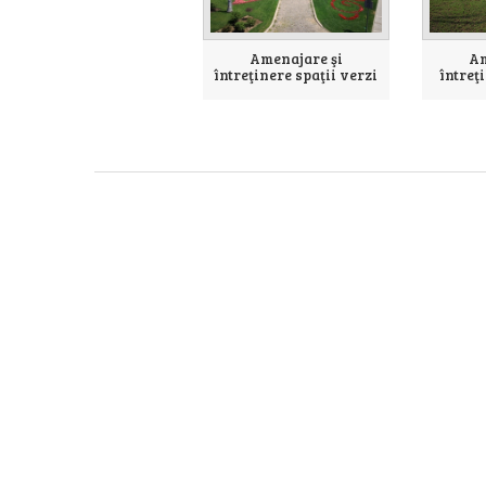
Am
Amenajare şi
întreţ
întreţinere spaţii verzi