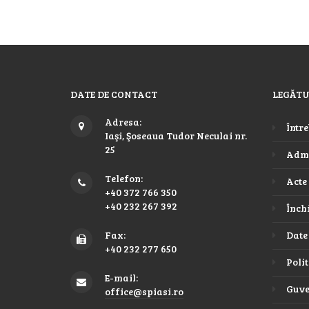
DATE DE CONTACT
LEGĂTU
Adresa:
Între
Iaşi, Şoseaua Tudor Neculai nr.
25
Admi
Telefon:
Acte
+40 372 766 350
+40 232 267 392
Închi
Fax:
Date
+40 232 277 650
Poli
E-mail:
Guve
office@spiasi.ro