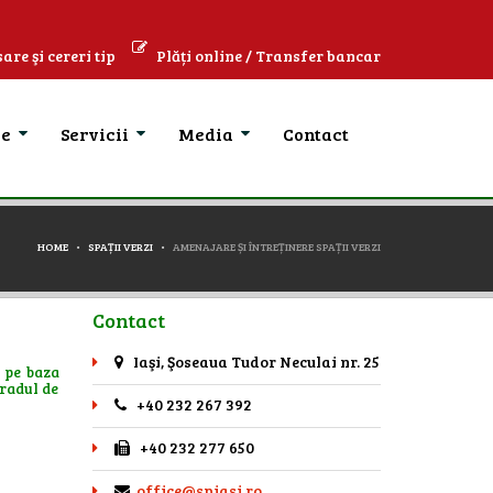
are şi cereri tip
Plăți online / Transfer bancar
se
Servicii
Media
Contact
HOME
SPAȚII VERZI
AMENAJARE ȘI ÎNTREȚINERE SPAȚII VERZI
Contact
Iaşi, Şoseaua Tudor Neculai nr. 25
a pe baza
gradul de
+40 232 267 392
+40 232 277 650
office@spiasi.ro