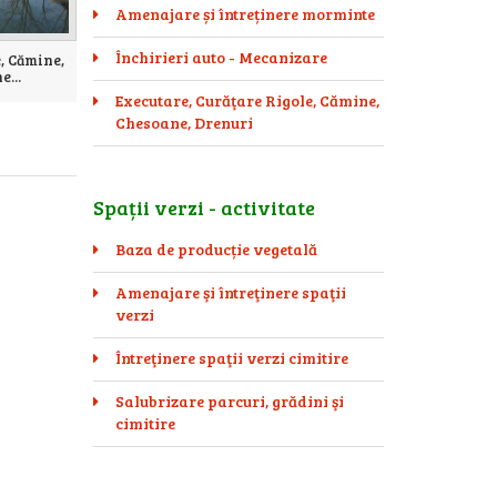
Amenajare și întreținere morminte
Închirieri auto - Mecanizare
, Cămine,
...
Executare, Curăţare Rigole, Cămine,
Chesoane, Drenuri
Spații verzi - activitate
Baza de producție vegetală
Amenajare şi întreţinere spaţii
verzi
Întreţinere spaţii verzi cimitire
Salubrizare parcuri, grădini şi
cimitire