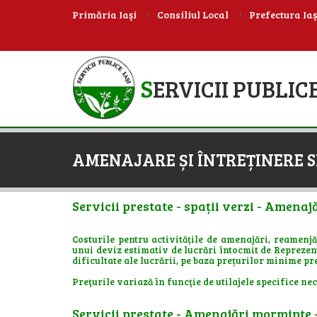
Primăria Iaşi
Consiliul Local
Prefectura Iaş
S
ERVICII PUBLICE
AMENAJARE ȘI ÎNTREȚINERE S
Servicii prestate - spații verzi - Amenajă
Costurile pentru activitățile de amenajări, reamenjăr
unui deviz estimativ de lucrări întocmit de Reprezent
dificultate ale lucrării, pe baza prețurilor minime pre
Preţurile variază în funcţie de utilajele specifice nece
Servicii prestate - Amenajări morminte -