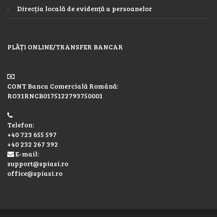
Direcția locală de evidență a persoanelor
PLĂȚI ONLINE/TRANSFER BANCAR
CONT Banca Comercială Română:
RO31RNCB0175122793750001
Telefon:
+40 723 655 597
+40 232 267 392
E-mail:
support@spiasi.ro
office@spiasi.ro