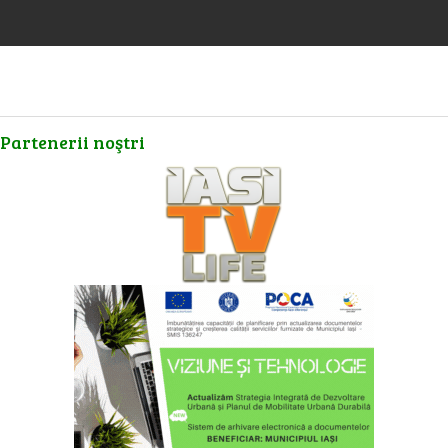
Partenerii
noştri