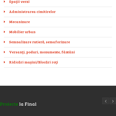
Spaţii verzi
Administrarea cimitirelor
Mecanizare
Mobilier urban
Semnalizare rutieră, semaforizare
Versanţi, poduri, monumente, fântâni
Ridicări mașini/Blocări roţi
Proiecte
la Final