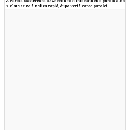
2. Parola Mastercard ID Check a fost inlocuita cu o parola dinamic
3. Plata se va finaliza rapid, dupa verificarea parolei.