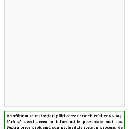
Vă sfătuim să nu inițiați plăți către Servicii Publice SA Iași
fără să aveți acces la informațiile prezentate mai sus.
Pentru orice problemă sau neclaritate ivite în procesul de