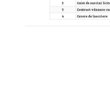
2
Caiet de sarcini licit
3
Contract vânzare-c
4
Cerere de înscriere