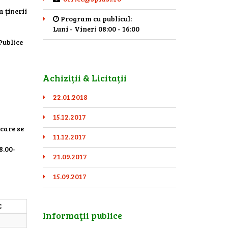
a ținerii
Program cu publicul:
Luni - Vineri 08:00 - 16:00
 Publice
Achiziții & Licitații
22.01.2018
15.12.2017
 care se
11.12.2017
8.00-
21.09.2017
15.09.2017
C
Informaţii publice