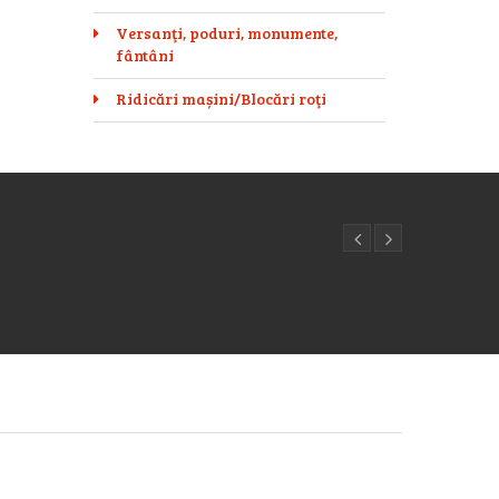
Versanţi, poduri, monumente,
fântâni
Ridicări mașini/Blocări roţi