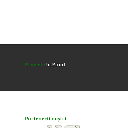
Proiecte
la Final
Partenerii
noştri