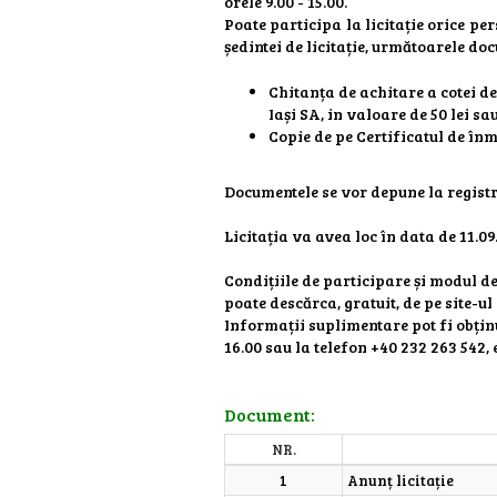
orele 9.00 - 15.00.
Poate participa la licitație orice p
ședintei de licitație, următoarele do
Chitanța de achitare a cotei de 
Iași SA, in valoare de 50 lei s
Copie de pe Certificatul de în
Documentele se vor depune la registra
Licitația va avea loc în data de 11.09
Condițiile de participare și modul d
poate descărca, gratuit, de pe site-ul
Informații suplimentare pot fi obținute
16.00 sau la telefon +40 232 263 542,
Document:
NR.
1
Anunț licitație