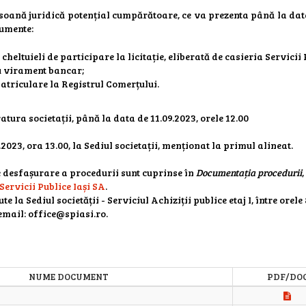
ersoană juridică potențial cumpărătoare, ce va prezenta până la dat
cumente:
cheltuieli de participare la licitație, eliberată de casieria Servicii
au virament bancar;
matriculare la Registrul Comerțului.
tura societații, până la data de 11.09.2023, orele 12.00
.2023, ora 13.00, la Sediul societații, menționat la primul alineat.
e desfașurare a procedurii sunt cuprinse în
Documentația procedurii
,
Servicii Publice Iași SA
.
 la Sediul societății - Serviciul Achiziții publice etaj I, între orele 
 email: office@spiasi.ro.
NUME DOCUMENT
PDF/DO