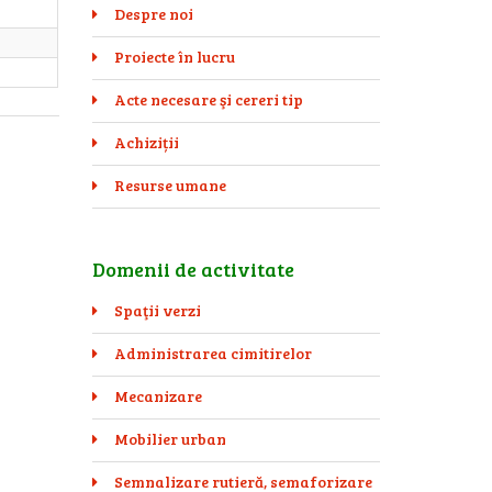
Despre noi
Proiecte în lucru
Acte necesare şi cereri tip
Achiziții
Resurse umane
Domenii de activitate
Spaţii verzi
Administrarea cimitirelor
Mecanizare
Mobilier urban
Semnalizare rutieră, semaforizare