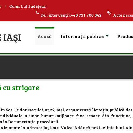
i
Consiliul Judeţean
Tel. intervenţii:+40 731 700 042
Acte neces
 IAŞI
Acasă
Informații publice
Produ
ă cu strigare
în Șos. Tudor Neculai nr.25, Iași, organizează licitația publică de
 individuale a unor bunuri-mijloace fixe scoase din funcțiune,
ns în Documentația procedurii.
vizionate la adresa: Iași, str. Valea Adâncă nr.41, zilnic luni-vin