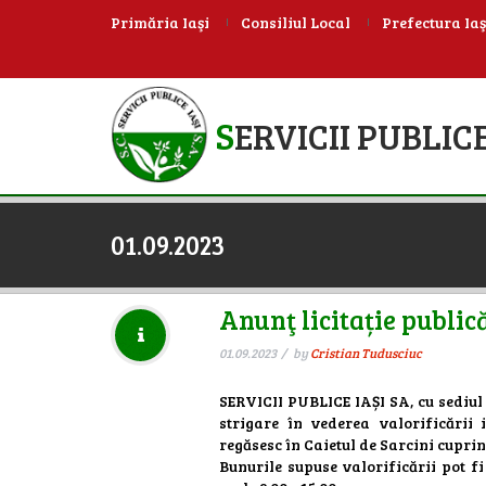
Primăria Iaşi
Consiliul Local
Prefectura Iaş
S
ERVICII PUBLICE
01.09.2023
Anunţ licitație public
01.09.2023
by
Cristian Tudusciuc
SERVICII PUBLICE IAȘI SA, cu sediul 
strigare în vederea valorificării
regăsesc în Caietul de Sarcini cupri
Bunurile supuse valorificării pot fi 