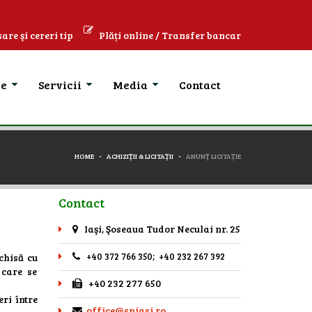
are şi cereri tip
Plăți online / Transfer bancar
se
Servicii
Media
Contact
HOME
ACHIZIŢII & LICITAŢII
ANUNŢ LICITAȚIE
Contact
Iaşi, Şoseaua Tudor Neculai nr. 25
+40 372 766 350; +40 232 267 392
schisă cu
 care se
+40 232 277 650
eri între
office@spiasi.ro