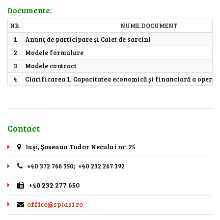
Documente:
NR.
NUME DOCUMENT
1
Anunț de participare și Caiet de sarcini
2
Modele formulare
3
Modele contract
4
Clarificarea 1, Capacitatea economică și financiară a opera
Contact
Iaşi, Şoseaua Tudor Neculai nr. 25
+40 372 766 350; +40 232 267 392
+40 232 277 650
office@spiasi.ro