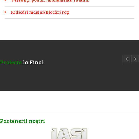
Ridicări mașini/Blocări roţi
Proiecte
la Final
Partenerii
noştri