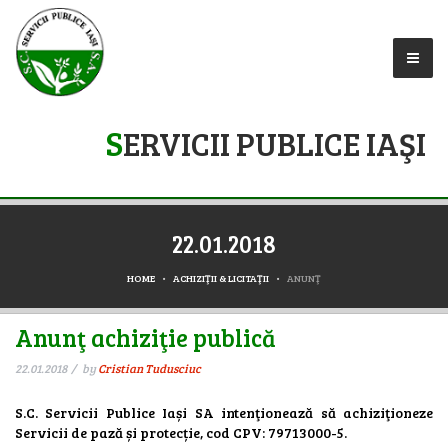
S
ERVICII PUBLICE IAŞI
22.01.2018
HOME
ACHIZIŢII & LICITAŢII
ANUNŢ
Anunţ achiziţie publică
22.01.2018
by
Cristian Tudusciuc
S.C. Servicii Publice Iași SA intenţionează să achiziţioneze
Servicii de pază și protecție, cod CPV: 79713000-5.