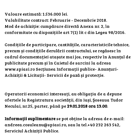
Valoare estimată: 1.536.000 lei.
Valabilitate contract: Februarie - Decembrie 2018.
Mod de achiziție: cumpărare directă Anexa nr. 2, în
conformitate cu dispozițiile art 7(1) lit c din Legea 98/2016.
Condițiile de participare, cantitățile, caracteristicile tehnice,
precum și condițiile derulării contractului, se regăsesc în
cadrul documentației atașate mai jos, respectiv în Anunțul de
publicitate precum și în Caietul de sarcini la adresa
www.spiasi.ro Secțiunea Informații publice- Anunțuri-
Achiziții & Licitații- Servicii de pază și protecție.
Operatorii economici interesați, au obligația de a depune
ofertele la Registratura societății, din Iași, Şoseaua Tudor
Neculai, nr.25, parter, până pe
29.01.2018 ora 13.00
.
Informații suplimentare
se pot obține la adresa de e-mail:
andreea.cosuleanu@spiasi.ro, sau la tel.+40 232 263 542,
Serviciul Achiziții Publice.