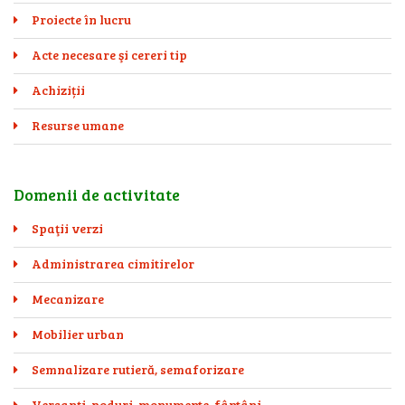
Proiecte în lucru
Acte necesare şi cereri tip
Achiziții
Resurse umane
Domenii de activitate
Spaţii verzi
Administrarea cimitirelor
Mecanizare
Mobilier urban
Semnalizare rutieră, semaforizare
Versanţi, poduri, monumente, fântâni