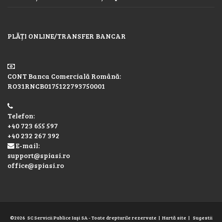
PLĂȚI ONLINE/TRANSFER BANCAR
CONT Banca Comercială Română:
RO31RNCB0175122793750001
Telefon:
+40 723 655 597
+40 232 267 392
E-mail:
support@spiasi.ro
office@spiasi.ro
©2026
SC Servicii Publice Iaşi SA
- Toate drepturile rezervate |
Hartă site
|
Sugestii