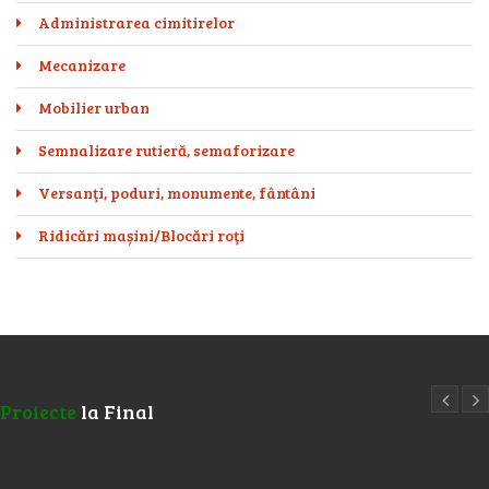
Administrarea cimitirelor
Mecanizare
Mobilier urban
Semnalizare rutieră, semaforizare
Versanţi, poduri, monumente, fântâni
Ridicări mașini/Blocări roţi
Proiecte
la Final