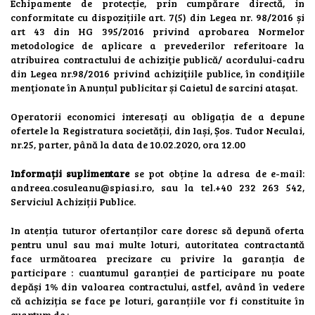
Echipamente de protecție, prin cumpărare directă, in
conformitate cu dispozițiile art. 7(5) din Legea nr. 98/2016 și
art 43 din HG 395/2016 privind aprobarea Normelor
metodologice de aplicare a prevederilor referitoare la
atribuirea contractului de achiziţie publică/ acordului-cadru
din Legea nr.98/2016 privind achiziţiile publice, în condiţiile
menţionate în Anunțul publicitar și Caietul de sarcini atașat.
Operatorii economici interesați au obligația de a depune
ofertele la Registratura societății, din Iași, Șos. Tudor Neculai,
nr.25, parter, până la data de 10.02.2020, ora 12.00
Informații suplimentare
se pot obține la adresa de e-mail:
andreea.cosuleanu@spiasi.ro, sau la tel.+40 232 263 542,
Serviciul Achiziții Publice.
In atenția tuturor ofertanților care doresc să depună oferta
pentru unul sau mai multe loturi, autoritatea contractantă
face următoarea precizare cu privire la garanția de
participare : cuantumul garanției de participare nu poate
depăși 1% din valoarea contractului, astfel, având în vedere
că achiziția se face pe loturi, garanțiile vor fi constituite în
cuantum de :