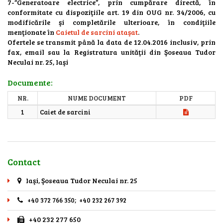
7-“Generatoare electrice”, prin cumpărare directă, în
conformitate cu dispoziţiile art. 19 din OUG nr. 34/2006, cu
modificările şi completările ulterioare, în condiţiile
menţionate în
Caietul de sarcini ataşat
.
Ofertele se transmit până la data de 12.04.2016 inclusiv, prin
fax, email sau la Registratura unităţii din Şoseaua Tudor
Neculai nr. 25, Iaşi
Documente:
NR.
NUME DOCUMENT
PDF
1
Caiet de sarcini
Contact
Iaşi, Şoseaua Tudor Neculai nr. 25
+40 372 766 350; +40 232 267 392
+40 232 277 650