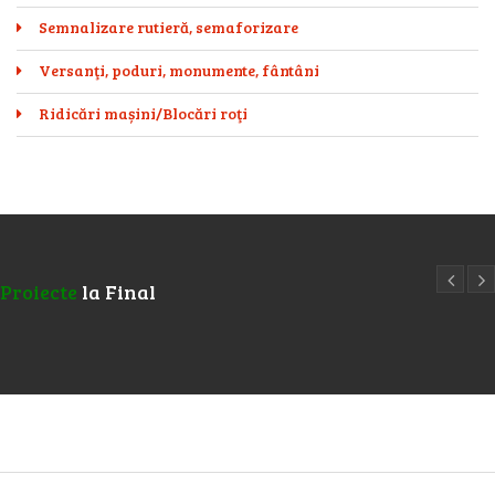
Semnalizare rutieră, semaforizare
Versanţi, poduri, monumente, fântâni
Ridicări mașini/Blocări roţi
Proiecte
la Final