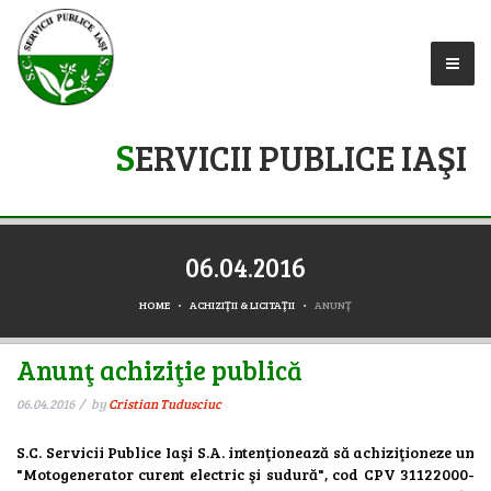
S
ERVICII PUBLICE IAŞI
06.04.2016
HOME
ACHIZIŢII & LICITAŢII
ANUNŢ
Anunţ achiziţie publică
06.04.2016
by
Cristian Tudusciuc
S.C. Servicii Publice Iaşi S.A. intenţionează să achiziţioneze un
"Motogenerator curent electric şi sudură", cod CPV 31122000-