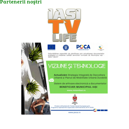
Partenerii
noştri