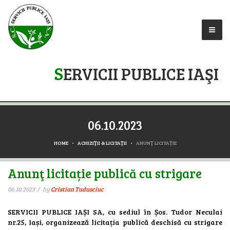
S
ERVICII PUBLICE IAŞI
06.10.2023
HOME
ACHIZIŢII & LICITAŢII
ANUNŢ LICITAȚIE
Anunţ licitație publică cu strigare
06.10.2023
by
Cristian Tudusciuc
SERVICII PUBLICE IAȘI SA, cu sediul în Șos. Tudor Neculai
nr.25, Iași, organizează licitația publică deschisă cu strigare