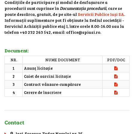
Condițiile de participare și modul de desfașurare a
procedurii sunt cuprinse în
Documentația procedurii
, care se
poate descărca, gratuit, de pe site-ul
Servicii Publice Iași SA
.
Informații suplimentare pot fi obținute la Sediul societății -
Serviciul Achiziții publice etaj I, între orele 8.00-16.00 sau la
telefon +40 232 263 542, email: office@spiasi.ro.
Document:
NR.
NUME DOCUMENT
PDF/DOC
1
Anunț licitație
2
Caiet de sarcini licitație
3
Contract vânzare-cumpărare
4
Cerere de înscriere
Contact
Iaşi, Şoseaua Tudor Neculai nr. 25