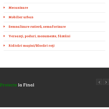
Mecanizare
Mobilier urban
Semnalizare rutieră, semaforizare
Versanţi, poduri, monumente, fântâni
Ridicări mașini/Blocări roţi
Proiecte
la Final