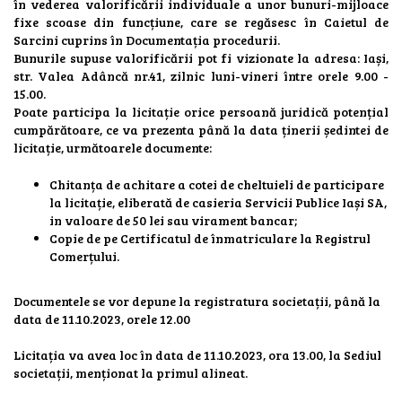
în vederea valorificării individuale a unor bunuri-mijloace
fixe scoase din funcțiune, care se regăsesc în Caietul de
Sarcini cuprins în Documentația procedurii.
Bunurile supuse valorificării pot fi vizionate la adresa: Iași,
str. Valea Adâncă nr.41, zilnic luni-vineri între orele 9.00 -
15.00.
Poate participa la licitație orice persoană juridică potențial
cumpărătoare, ce va prezenta până la data ținerii ședintei de
licitație, următoarele documente:
Chitanța de achitare a cotei de cheltuieli de participare
la licitație, eliberată de casieria Servicii Publice Iași SA,
in valoare de 50 lei sau virament bancar;
Copie de pe Certificatul de înmatriculare la Registrul
Comerțului.
Documentele se vor depune la registratura societații, până la
data de 11.10.2023, orele 12.00
Licitația va avea loc în data de 11.10.2023, ora 13.00, la Sediul
societații, menționat la primul alineat.