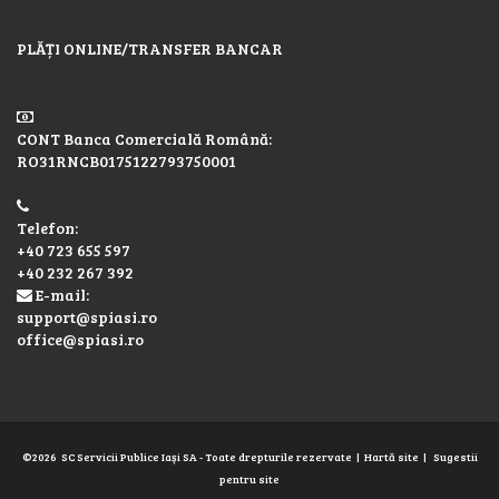
PLĂȚI ONLINE/TRANSFER BANCAR
CONT Banca Comercială Română:
RO31RNCB0175122793750001
Telefon:
+40 723 655 597
+40 232 267 392
E-mail:
support@spiasi.ro
office@spiasi.ro
©2026
SC Servicii Publice Iaşi SA
- Toate drepturile rezervate |
Hartă site
|
Sugestii
pentru site