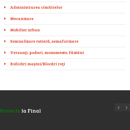
Administrarea cimitirelor
Mecanizare
Mobilier urban
Semnalizare rutieră, semaforizare
Versanţi, poduri, monumente, fântâni
Ridicări mașini/Blocări roţi
Proiecte
la Final