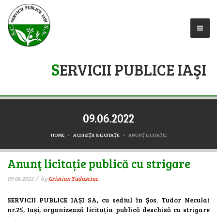
S
ERVICII PUBLICE IAŞI
09.06.2022
HOME
ACHIZIŢII & LICITAŢII
ANUNŢ LICITAȚIE
Anunţ licitație publică cu strigare
09.06.2022
by
Cristian Tudusciuc
SERVICII PUBLICE IAȘI SA, cu sediul în Șos. Tudor Neculai
nr.25, Iași, organizează licitația publică deschisă cu strigare