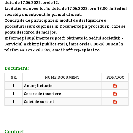
data de 17.06.2022, orele 12.
Licitația va avea loc în data de 17.06.2022, ora 13.00, la Sediul
societății, menționat la primul alineat.
Condițiile de participare și modul de desfășurare a
procedurii sunt cuprinse în Documentația procedurii, care se
poate descărca de mai jos.
Informații suplimentare pot fi obținute la Sediul societății -
Serviciul Achiziții publice etaj I, între orele 8.00-16.00 sau la
telefon +40 232 263 542, email: office@spiasi.ro.
Document:
NR.
NUME DOCUMENT
PDF/DOC
1
Anunț licitație
1
Cerere de înscriere
1
Caiet de sarcini
Contact