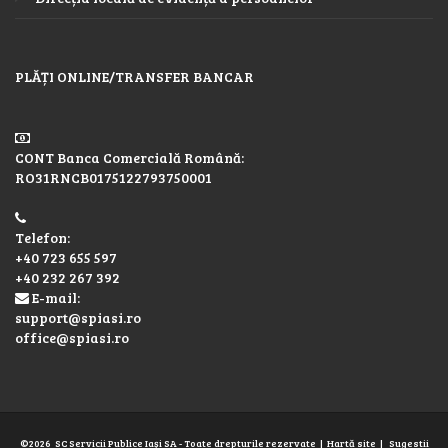
PLĂȚI ONLINE/TRANSFER BANCAR
CONT Banca Comercială Română:
RO31RNCB0175122793750001
Telefon:
+40 723 655 597
+40 232 267 392
E-mail:
support@spiasi.ro
office@spiasi.ro
©2026
SC Servicii Publice Iaşi SA
- Toate drepturile rezervate |
Hartă site
|
Sugestii