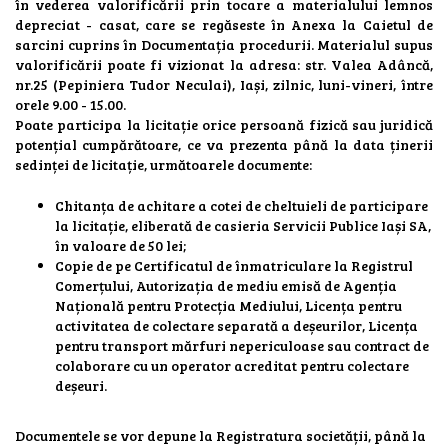
în vederea valorificării prin tocare a materialului lemnos
depreciat - casat, care se regăseste în Anexa la Caietul de
sarcini cuprins în Documentația procedurii. Materialul supus
valorificării poate fi vizionat la adresa: str. Valea Adâncă,
nr.25 (Pepiniera Tudor Neculai), Iași, zilnic, luni-vineri, între
orele 9.00 - 15.00.
Poate participa la licitație orice persoană fizică sau juridică
potențial cumpărătoare, ce va prezenta până la data ținerii
sedinței de licitație, următoarele documente:
Chitanța de achitare a cotei de cheltuieli de participare
la licitație, eliberată de casieria Servicii Publice Iași SA,
în valoare de 50 lei;
Copie de pe Certificatul de înmatriculare la Registrul
Comerțului, Autorizația de mediu emisă de Agenția
Națională pentru Protecția Mediului, Licența pentru
activitatea de colectare separată a deșeurilor, Licența
pentru transport mărfuri nepericuloase sau contract de
colaborare cu un operator acreditat pentru colectare
deșeuri.
Documentele se vor depune la Registratura societății, până la