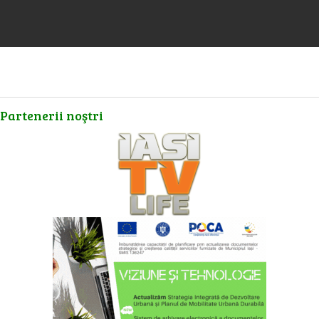
Partenerii
noştri