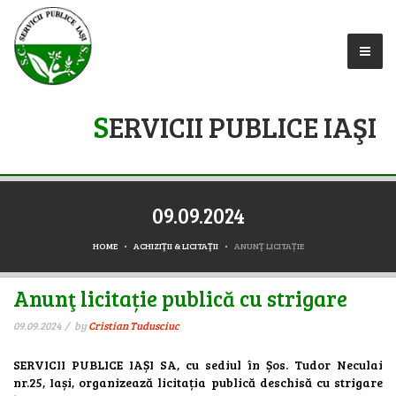
S
ERVICII PUBLICE IAŞI
09.09.2024
HOME
ACHIZIŢII & LICITAŢII
ANUNŢ LICITAȚIE
Anunţ licitație publică cu strigare
09.09.2024
by
Cristian Tudusciuc
SERVICII PUBLICE IAȘI SA, cu sediul în Șos. Tudor Neculai
nr.25, Iași, organizează licitația publică deschisă cu strigare