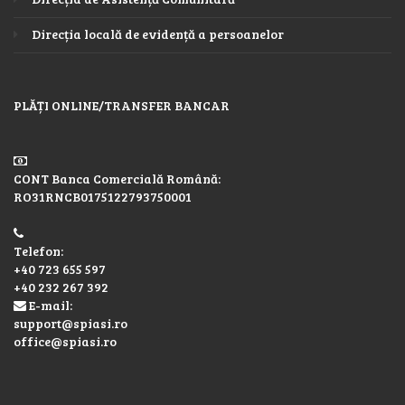
Direcția locală de evidență a persoanelor
PLĂȚI ONLINE/TRANSFER BANCAR
CONT Banca Comercială Română:
RO31RNCB0175122793750001
Telefon:
+40 723 655 597
+40 232 267 392
E-mail:
support@spiasi.ro
office@spiasi.ro