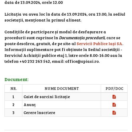
data de 13.09.2024, orele 12.00
Licitația va avea loc în data de 13.09.2024, ora 13.00, la sediul
societații, menționat la primul alineat.
Condițiile de participare și modul de desfașurare a
procedurii sunt cuprinse în
Documentația procedurii
, care se
poate descărca, gratuit, de pe site-ul
Servicii Publice Iași SA
.
Informații suplimentare pot fi obținute la Sediul societății -
Serviciul Achiziții publice etaj I, între orele 8.00-16.00 sau la
telefon +40 232 263 542, email: office@spiasi.ro.
Document:
NR.
NUME DOCUMENT
PDF/DOC
1
Caiet de sarcini licitație
2
Anunț
3
Cerere înscriere