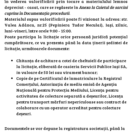
în vederea valorificării prin tocare a materialului lemnos
depreciat - casat, care se regăseste în
Anexa la Caietul de sarcini
cuprins în Documentația procedurii
.
Materialul supus valorificării poate fi vizionat la adresa: str.
Valea Adânca, nr.25 (Pepiniera Tudor Neculai), Iași, zilnic,
luni-vineri, între orele 9:00 - 15:00.
Poate participa la licitație orice persoană juridică potențial
cumpărătoare, ce va prezenta până la data ținerii ședintei de
licitație, următoarele documente:
Chitanța de achitare a cotei de cheltuieli de participare
la licitație, eliberată de casieria Servicii Publice Iași SA,
in valoare de 50 lei sau virament bancar;
Copie de pe Certificatul de înmatriculare la Registrul
Comerțului, Autorizația de mediu emisă de Agenția
Națională pentru Protecția Mediului, Licența pentru
activitatea de colectare separată a deșeurilor, Licența
pentru transport mărfuri nepericuloase sau contract de
colaborare cu un operator acreditat pentru colectare
deșeuri.
Documentele se vor depune la registratura societații, până la