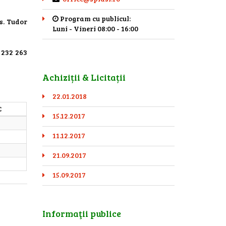
Program cu publicul:
os. Tudor
Luni - Vineri 08:00 - 16:00
 232 263
Achiziții & Licitații
22.01.2018
C
15.12.2017
11.12.2017
21.09.2017
15.09.2017
Informaţii publice