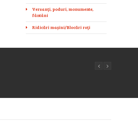
Versanţi, poduri, monumente,
fântâni
Ridicări mașini/Blocări roţi