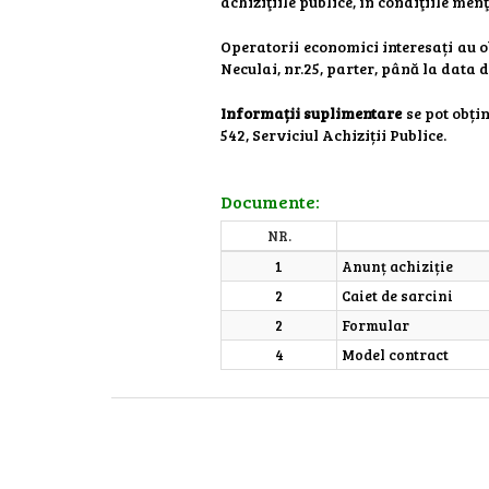
achiziţiile publice, în condiţiile men
Operatorii economici interesați au ob
Neculai, nr.25, parter, până la data d
Informații suplimentare
se pot obți
542, Serviciul Achiziții Publice.
Documente:
NR.
1
Anunț achiziție
2
Caiet de sarcini
2
Formular
4
Model contract