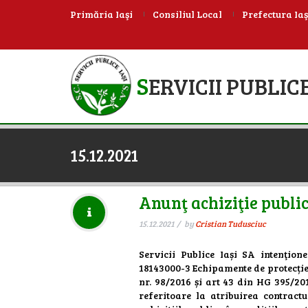
Primăria Iaşi
Consiliul Local
Prefectura Iaş
S
ERVICII PUBLICE
15.12.2021
Anunţ achiziţie publi
15.12.2021
by
Cristian Tudusciuc
Servicii Publice Iași SA intenţion
18143000-3 Echipamente de protecție,
nr. 98/2016 și art 43 din HG 395/2
referitoare la atribuirea contract