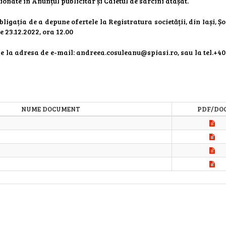
ţionate în Anunțul publicitar și Caietul de sarcini atașat.
ligația de a depune ofertele la Registratura societății, din Iași, Ș
e 23.12.2022, ora 12.00
ne la adresa de e-mail: andreea.cosuleanu@spiasi.ro, sau la tel.+40
NUME DOCUMENT
PDF/DO