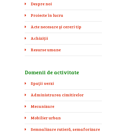
Despre noi
Proiecte în lucru
Acte necesare şi cereri tip
Achiziții
Resurse umane
Domenii de activitate
Spaţii verzi
Administrarea cimitirelor
Mecanizare
Mobilier urban
Semnalizare rutieră, semaforizare