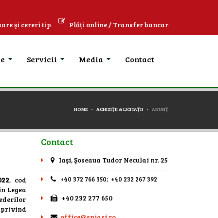
are şi cereri tip
Plăți online / Transfer bancar
se
Servicii
Media
Contact
HOME
ACHIZIŢII & LICITAŢII
ANUNŢ
Contact
Iaşi, Şoseaua Tudor Neculai nr. 25
+40 372 766 350; +40 232 267 392
022
, cod
din Legea
+40 232 277 650
ederilor
 privind
office@spiasi.ro