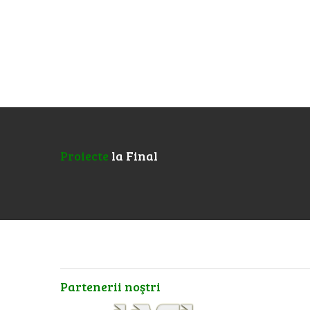
Proiecte
la Final
Partenerii
noştri