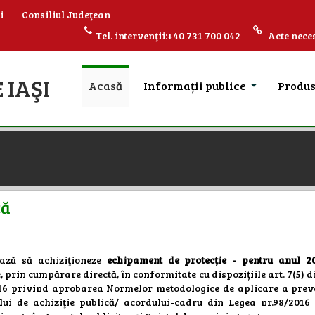
i
Consiliul Judeţean
Tel. intervenţii:+40 731 700 042
Acte neces
 IAŞI
Acasă
Informații publice
Produ
că
ează să achiziţioneze
echipament de protecție - pentru anul 2
 prin cumpărare directă, în conformitate cu dispozițiile art. 7(5) 
016 privind aprobarea Normelor metodologice de aplicare a prev
ului de achiziţie publică/ acordului-cadru din Legea nr.98/2016