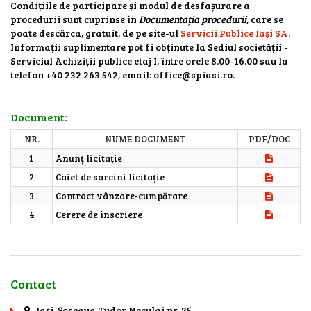
Condițiile de participare și modul de desfașurare a
procedurii sunt cuprinse în
Documentația procedurii
, care se
poate descărca, gratuit, de pe site-ul
Servicii Publice Iași SA
.
Informații suplimentare pot fi obținute la Sediul societății -
Serviciul Achiziții publice etaj I, între orele 8.00-16.00 sau la
telefon +40 232 263 542, email: office@spiasi.ro.
Document:
NR.
NUME DOCUMENT
PDF/DOC
1
Anunț licitație
2
Caiet de sarcini licitație
3
Contract vânzare-cumpărare
4
Cerere de înscriere
Contact
Iaşi, Şoseaua Tudor Neculai nr. 25