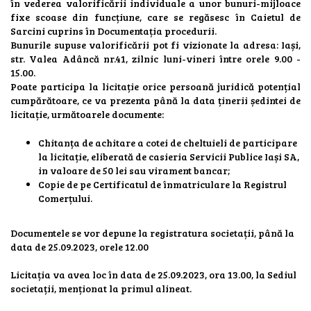
în vederea valorificării individuale a unor bunuri-mijloace
fixe scoase din funcțiune, care se regăsesc în Caietul de
Sarcini cuprins în Documentația procedurii.
Bunurile supuse valorificării pot fi vizionate la adresa: Iași,
str. Valea Adâncă nr.41, zilnic luni-vineri între orele 9.00 -
15.00.
Poate participa la licitație orice persoană juridică potențial
cumpărătoare, ce va prezenta până la data ținerii ședintei de
licitație, următoarele documente:
Chitanța de achitare a cotei de cheltuieli de participare
la licitație, eliberată de casieria Servicii Publice Iași SA,
in valoare de 50 lei sau virament bancar;
Copie de pe Certificatul de înmatriculare la Registrul
Comerțului.
Documentele se vor depune la registratura societații, până la
data de 25.09.2023, orele 12.00
Licitația va avea loc în data de 25.09.2023, ora 13.00, la Sediul
societații, menționat la primul alineat.