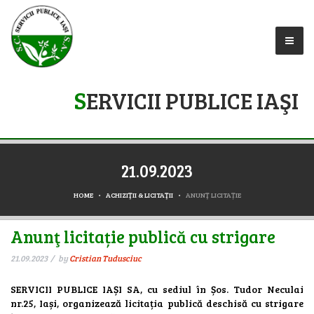
S
ERVICII PUBLICE IAŞI
21.09.2023
HOME
ACHIZIŢII & LICITAŢII
ANUNŢ LICITAȚIE
Anunţ licitație publică cu strigare
21.09.2023
by
Cristian Tudusciuc
SERVICII PUBLICE IAȘI SA, cu sediul în Șos. Tudor Neculai
nr.25, Iași, organizează licitația publică deschisă cu strigare