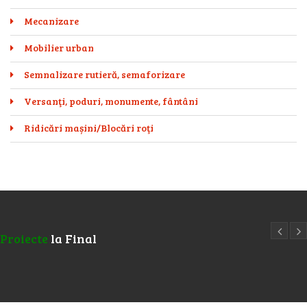
Mecanizare
Mobilier urban
Semnalizare rutieră, semaforizare
Versanţi, poduri, monumente, fântâni
Ridicări mașini/Blocări roţi
Proiecte
la Final