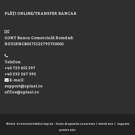
PLĂȚI ONLINE/TRANSFER BANCAR
CONT Banca Comercială Română:
RO31RNCB0175122793750001
Telefon:
+40 723 655 597
+40 232 267 392
E-mail:
support@spiasi.ro
office@spiasi.ro
©2026
SC Servicii Publice Iaşi SA
- Toate drepturile rezervate |
Hartă site
|
Sugestii
pentru site