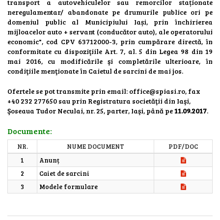
transport a autovehiculelor sau remorcilor staționate
neregulamentar/ abandonate pe drumurile publice ori pe
domeniul public al Municipiului Iași, prin închirierea
mijloacelor auto + servant (conducător auto), ale operatorului
economic", cod CPV 63712000-3, prin cumpărare directă, în
conformitate cu dispoziţiile Art. 7, al. 5 din Legea 98 din 19
mai 2016, cu modificările şi completările ulterioare, în
condiţiile menţionate în Caietul de sarcini de mai jos.
Ofertele se pot transmite prin email: office@spiasi.ro, fax
+40 232 277650 sau prin Registratura societăţii din Iaşi,
Şoseaua Tudor Neculai, nr. 25, parter, Iaşi, până pe
11.09.2017
.
Documente:
NR.
NUME DOCUMENT
PDF/DOC
1
Anunț
2
Caiet de sarcini
3
Modele formulare