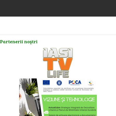
Partenerii
noştri