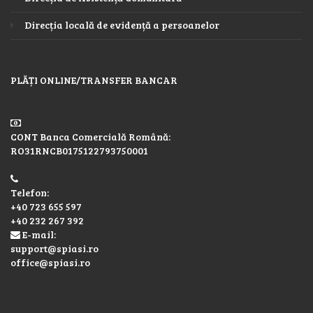
Direcția locală de evidență a persoanelor
PLĂȚI ONLINE/TRANSFER BANCAR
CONT Banca Comercială Română:
RO31RNCB0175122793750001
Telefon:
+40 723 655 597
+40 232 267 392
E-mail:
support@spiasi.ro
office@spiasi.ro